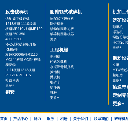
反击破碎机
圆锥颚式破碎机
机加工
适配如下破碎机
适配如下破碎机
选矿设
1213板锤 1110板锤
圆锥机器
球磨机
板锤MR110 板锤MR130
移动破圆锥衬板
浮选机
板锤250.350
破碎机圆锥机器
螺旋分级
4800.5300
更多+
斗式提升
移动破鄂破鄂板牙板
更多+
RM板锤
工程机械
板锤R900板锤R1110
挖掘机
磨粉设
MCI 44板锤MCI54板锤
轮式装载机
泰萨勃
立磨
水泥沥青搅拌机
I1111板锤1313板锤
MTW磨粉
摊铺机
PF1214 PF1315
超细磨
抛铣机
哈兹马克
更多+
电铲车
更多+
输送带
铲斗齿
铜套
钎杆
定制零
更多+
更多+
首页
|
产品中心
|
能力
|
服务
|
相册
|
关于我们
|
联系我们
|
破碎机