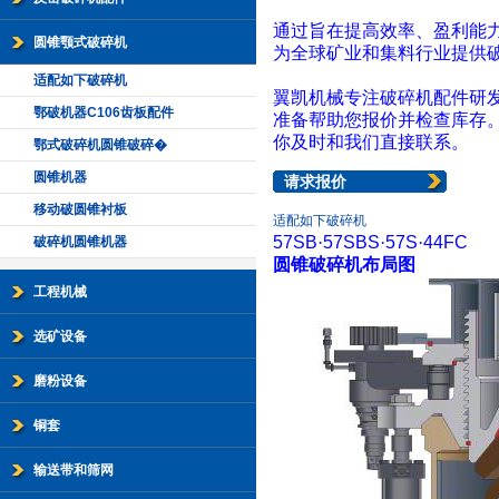
通过旨在提高效率、盈利能
圆锥颚式破碎机
为全球矿业和集料行业提供
适配如下破碎机
翼凯机械专注破碎机配件研
鄂破机器C106齿板配件
准备帮助您报价并检查库存
你及时和我们直接联系。
鄂式破碎机圆锥破碎�
圆锥机器
请求报价
移动破圆锥衬板
适配如下破碎机
57SB
·
57SBS
·
57S
·
44FC
破碎机圆锥机器
圆锥破碎机布局图
工程机械
选矿设备
磨粉设备
铜套
输送带和筛网