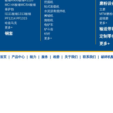
板锤R900板锤R1110
挖掘机
磨粉设
MCI 44板锤MCI54板锤
轮式装载机
泰萨勃
立磨
水泥沥青搅拌机
I1111板锤1313板锤
MTW磨粉
摊铺机
PF1214 PF1315
超细磨
抛铣机
哈兹马克
更多+
电铲车
更多+
输送带
铲斗齿
铜套
钎杆
定制零
更多+
更多+
首页
|
产品中心
|
能力
|
服务
|
相册
|
关于我们
|
联系我们
|
破碎机