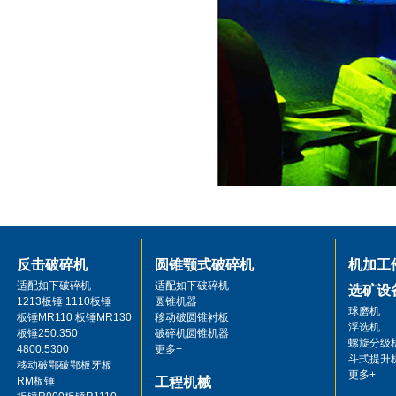
反击破碎机
圆锥颚式破碎机
机加工
适配如下破碎机
适配如下破碎机
选矿设
1213板锤 1110板锤
圆锥机器
球磨机
板锤MR110 板锤MR130
移动破圆锥衬板
浮选机
板锤250.350
破碎机圆锥机器
螺旋分级
4800.5300
更多+
斗式提升
移动破鄂破鄂板牙板
更多+
RM板锤
工程机械