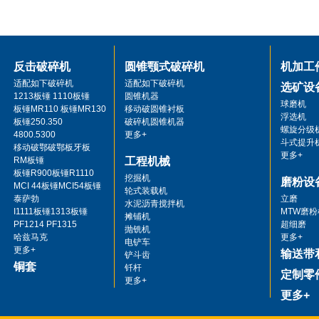
反击破碎机
圆锥颚式破碎机
机加工
适配如下破碎机
适配如下破碎机
选矿设
1213板锤 1110板锤
圆锥机器
球磨机
板锤MR110 板锤MR130
移动破圆锥衬板
浮选机
板锤250.350
破碎机圆锥机器
螺旋分级
4800.5300
更多+
斗式提升
移动破鄂破鄂板牙板
更多+
RM板锤
工程机械
板锤R900板锤R1110
挖掘机
磨粉设
MCI 44板锤MCI54板锤
轮式装载机
泰萨勃
立磨
水泥沥青搅拌机
I1111板锤1313板锤
MTW磨粉
摊铺机
PF1214 PF1315
超细磨
抛铣机
哈兹马克
更多+
电铲车
更多+
输送带
铲斗齿
铜套
钎杆
定制零
更多+
更多+