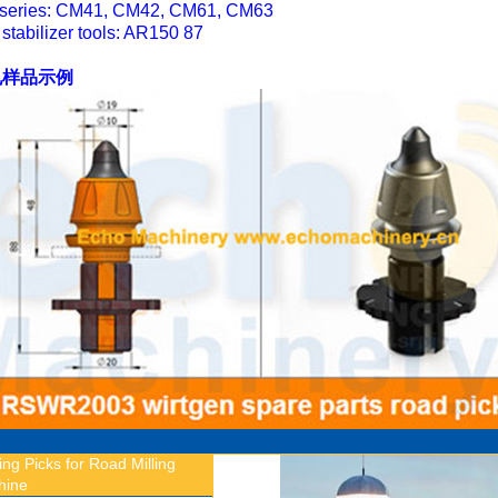
series: CM41, CM42, CM61, CM63
 stabilizer tools: AR150 87
孔样品示例
ling Picks for Road Milling
hine