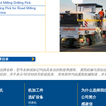
 Milling Drilling Pick
ling Pick for Road Milling
hine
求目录
品牌名称，型号名称或标记均由其各自的制造商拥有。 翼凯机械与原始设
目的，并不表示与OEM的关联或批准。 所有部件均由翼凯机械制造，并
机
机加工件
为什么选择我
选矿设备
公司简介
球磨机
感谢信