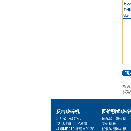
Road
Dril
Mac
请
所有
识别
反击破碎机
圆锥颚式破碎
适配如下破碎机
适配如下破碎机
1213板锤 1110板锤
圆锥机器
板锤MR110 板锤MR130
移动破圆锥衬板