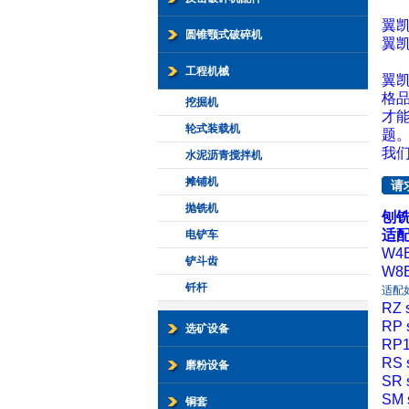
翼
圆锥颚式破碎机
翼
工程机械
翼凯
格
挖掘机
才
轮式装载机
题
我
水泥沥青搅拌机
摊铺机
请
抛铣机
刨
适
电铲车
W4E
铲斗齿
W8E
钎杆
适配
RZ 
RP 
选矿设备
RP1
RS 
磨粉设备
SR 
SM 
铜套