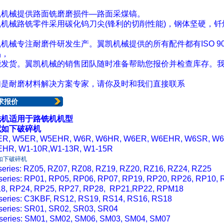
凯机械提供路面铣磨磨损件—路面采煤镐。
凯机械
路铣零件采用碳化钨刀尖(锋利的切削性能)，钢体坚硬，
机械专注耐磨件研发生产。翼凯机械提供的所有配件都有ISO 9
品，
能发货。
翼凯机械
的销售团队随时准备帮助您报价并检查库存。
。
们是耐磨材料解决方案专家，请你及时和我们直接联系
求报价
铣机适用于路铣机机型
配如下破碎机
R, W5ER, W5EHR, W6R, W6HR, W6ER, W6EHR, W6SR, W6
HR, W1-10R,W1-13R, W1-15R
如下破碎机
series: RZ05, RZ07, RZ08, RZ19, RZ20, RZ16, RZ24, RZ25
series: RP01, RP05, RP06, RP07, RP19, RP20, RP26, RP10, 
8, RP24, RP25, RP27, RP28, RP21,RP22, RPM18
series: C3KBF, RS12, RS19, RS14, RS16, RS18
series: SR01, SR02, SR03, SR04
series: SM01, SM02, SM06, SM03, SM04, SM07